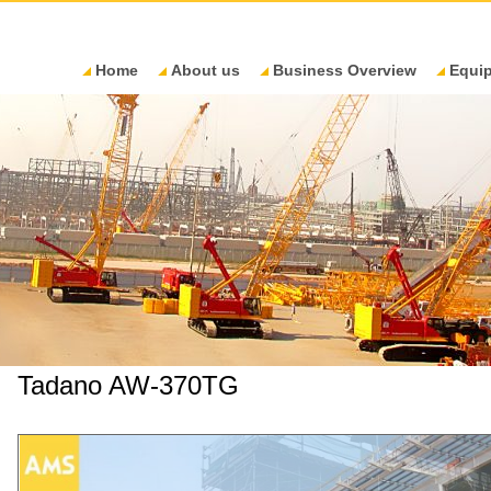
Home
About us
Business Overview
Equi
Tadano AW-370TG