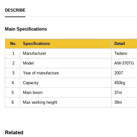
DESCRIBE
Main Specifications
No.
Specifications
Detail
1
Manufacturer
Tadano
2
Model
AW-370TG
3
Year of manufacture
2007
4
Capacity
450kg
5
Main boom
37m
6
Max working height
39m
Related