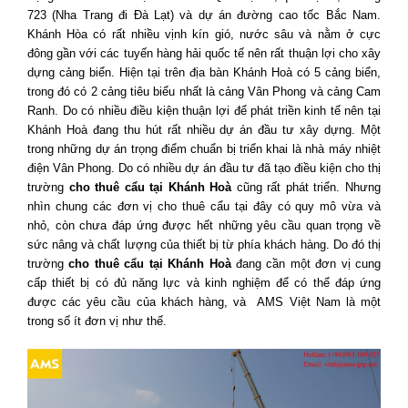
723 (Nha Trang đi Đà Lạt) và dự án đường cao tốc Bắc Nam.
Khánh Hòa có rất nhiều vịnh kín gió, nước sâu và nằm ở cực
đông gần với các tuyến hàng hải quốc tế nên rất thuận lợi cho xây
dựng cảng biển. Hiện tại trên địa bàn Khánh Hoà có 5 cảng biển,
trong đó có 2 cảng tiêu biểu nhất là cảng Vân Phong và cảng Cam
Ranh. Do có nhiều điều kiện thuận lợi để phát triền kinh tế nên tại
Khánh Hoà đang thu hút rất nhiều dự án đầu tư xây dựng. Một
trong những dự án trọng điểm chuẩn bị triển khai là nhà máy nhiệt
điện Vân Phong. Do có nhiều dự án đầu tư đã tạo điều kiện cho thị
trường
cho thuê cẩu tại Khánh Hoà
cũng rất phát triển. Nhưng
nhìn chung các đơn vị cho thuê cẩu tại đây có quy mô vừa và
nhỏ, còn chưa đáp ứng được hết những yêu cầu quan trọng về
sức nâng và chất lượng của thiết bị từ phía khách hàng. Do đó thị
trường
cho thuê cẩu tại Khánh Hoà
đang cần một đơn vị cung
cấp thiết bị có đủ năng lực và kinh nghiệm để có thể đáp ứng
được các yêu cầu của khách hàng, và AMS Việt Nam là một
trong số ít đơn vị như thế.